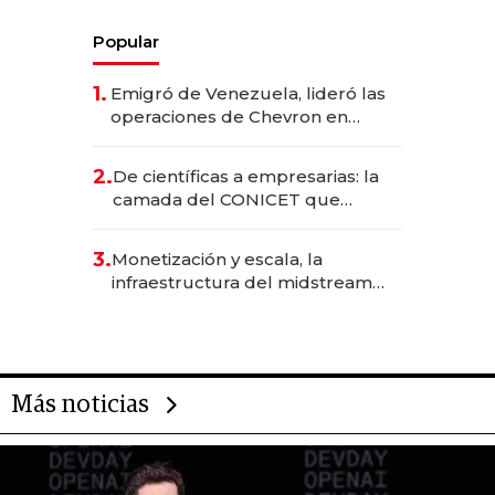
Popular
1.
Emigró de Venezuela, lideró las
operaciones de Chevron en
EE.UU. y hoy es la única mujer
CEO en Vaca Muerta
2.
De científicas a empresarias: la
camada del CONICET que
levantó más de US$ 40 millones
para fundar startups biotech
3.
Monetización y escala, la
infraestructura del midstream
busca destrabar el potencial de
Vaca Muerta
Más noticias