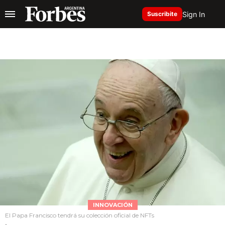
Sign In
Suscribite
INNOVACIÓN
El Papa Francisco tendrá su colección oficial de NFTs
.