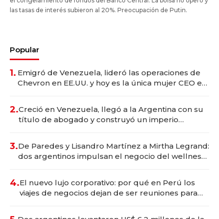
el congelamiento de fondos del Banco Central. La bolsa no operó y
las tasas de interés subieron al 20%. Preocupación de Putin.
Popular
1.
Emigró de Venezuela, lideró las operaciones de
Chevron en EE.UU. y hoy es la única mujer CEO en
Vaca Muerta
2.
Creció en Venezuela, llegó a la Argentina con su
título de abogado y construyó un imperio
gastronómico que revoluciona las marcas "fast
premium"
3.
De Paredes y Lisandro Martínez a Mirtha Legrand:
dos argentinos impulsan el negocio del wellness
deportivo y el cuidado corporal
4.
El nuevo lujo corporativo: por qué en Perú los
viajes de negocios dejan de ser reuniones para
convertirse en experiencias transformadoras