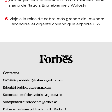
5.
Dos argentinos levantaron US$ 6,2 millones de la
mano de Rauch, Englebienne y Woloski
6.
Viaje a la mina de cobre más grande del mundo:
Escondida, el gigante chileno que exporta US$
14.000 millones anuales
Contactos
Comercial:
publicidad@forbesargentina.com
Editorial:
info@forbesargentina.com
Summit:
summitforbes@forbesargentina.com
Suscripciones:
suscripciones@forbes.ar
Forbes Argentina es publicada por HT Media SA.