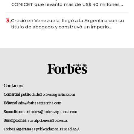
CONICET que levantó más de US$ 40 millones
para fundar startups biotech
3.
Creció en Venezuela, llegó a la Argentina con su
título de abogado y construyó un imperio
gastronómico que revoluciona las marcas "fast
premium"
Contactos
Comercial:
publicidad@forbesargentina.com
Editorial:
info@forbesargentina.com
Summit:
summitforbes@forbesargentina.com
Suscripciones:
suscripciones@forbes.ar
Forbes Argentina es publicada por HT Media SA.