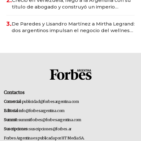
2.
Creció en Venezuela, llegó a la Argentina con su
título de abogado y construyó un imperio
gastronómico que revoluciona las marcas "fast
premium"
3.
De Paredes y Lisandro Martínez a Mirtha Legrand:
dos argentinos impulsan el negocio del wellness
deportivo y el cuidado corporal
Contactos
Comercial:
publicidad@forbesargentina.com
Editorial:
info@forbesargentina.com
Summit:
summitforbes@forbesargentina.com
Suscripciones:
suscripciones@forbes.ar
Forbes Argentina es publicada por HT Media SA.