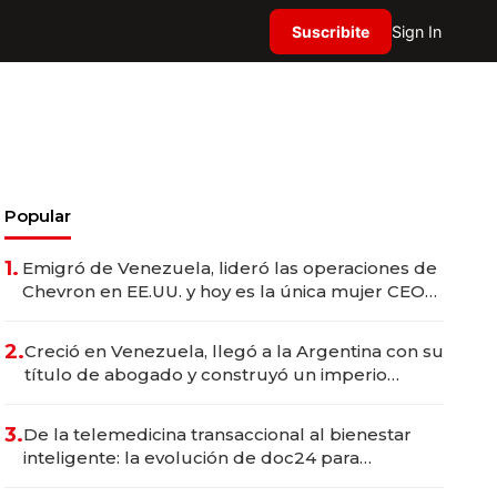
Suscribite
Sign In
Popular
1.
Emigró de Venezuela, lideró las operaciones de
Chevron en EE.UU. y hoy es la única mujer CEO
en Vaca Muerta
2.
Creció en Venezuela, llegó a la Argentina con su
título de abogado y construyó un imperio
gastronómico que revoluciona las marcas "fast
premium"
3.
De la telemedicina transaccional al bienestar
inteligente: la evolución de doc24 para
transformar a las organizaciones