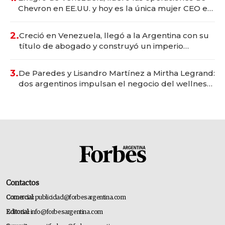
Chevron en EE.UU. y hoy es la única mujer CEO en
Vaca Muerta
2.
Creció en Venezuela, llegó a la Argentina con su
título de abogado y construyó un imperio
gastronómico que revoluciona las marcas "fast
premium"
3.
De Paredes y Lisandro Martínez a Mirtha Legrand:
dos argentinos impulsan el negocio del wellness
deportivo y el cuidado corporal
Contactos
Comercial:
publicidad@forbesargentina.com
Editorial:
info@forbesargentina.com