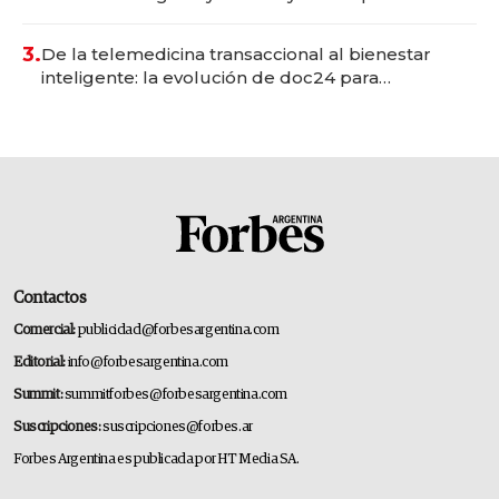
gastronómico que revoluciona las marcas "fast
premium"
3.
De la telemedicina transaccional al bienestar
inteligente: la evolución de doc24 para
transformar a las organizaciones
Contactos
Comercial:
publicidad@forbesargentina.com
Editorial:
info@forbesargentina.com
Summit:
summitforbes@forbesargentina.com
Suscripciones:
suscripciones@forbes.ar
Forbes Argentina es publicada por HT Media SA.