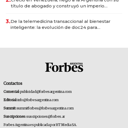
título de abogado y construyó un imperio
gastronómico que revoluciona las marcas "fast
premium"
3.
De la telemedicina transaccional al bienestar
inteligente: la evolución de doc24 para
transformar a las organizaciones
Contactos
Comercial:
publicidad@forbesargentina.com
Editorial:
info@forbesargentina.com
Summit:
summitforbes@forbesargentina.com
Suscripciones:
suscripciones@forbes.ar
Forbes Argentina es publicada por HT Media SA.