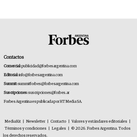
Contactos
Comercial:
publicidad@forbesargentina.com
Editorial:
info@forbesargentina.com
Summit:
summitforbes@forbesargentina.com
Suscripciones:
suscripciones@forbes.ar
Forbes Argentina es publicada por HT Media SA.
MediaKit
|
Newsletter
|
Contacto
|
Valores y estándares editoriales
|
Términos y condiciones
|
Legales
|
© 2026. Forbes Argentina. Todos
los derechos reservados.