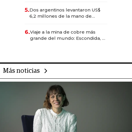
negocios dejan de ser reuniones
para convertirse en experiencias
5.
Dos argentinos levantaron US$
transformadoras
6,2 millones de la mano de
Rauch, Englebienne y Woloski
6.
Viaje a la mina de cobre más
grande del mundo: Escondida, el
gigante chileno que exporta US$
14.000 millones anuales
Más noticias