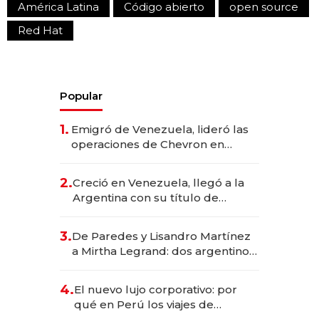
América Latina
Código abierto
open source
Red Hat
Popular
1.
Emigró de Venezuela, lideró las
operaciones de Chevron en
EE.UU. y hoy es la única mujer
CEO en Vaca Muerta
2.
Creció en Venezuela, llegó a la
Argentina con su título de
abogado y construyó un imperio
gastronómico que revoluciona
3.
De Paredes y Lisandro Martínez
las marcas "fast premium"
a Mirtha Legrand: dos argentinos
impulsan el negocio del wellness
deportivo y el cuidado corporal
4.
El nuevo lujo corporativo: por
qué en Perú los viajes de