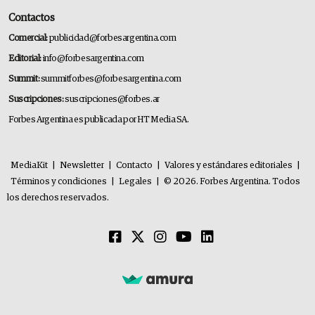
Contactos
Comercial:
publicidad@forbesargentina.com
Editorial:
info@forbesargentina.com
Summit:
summitforbes@forbesargentina.com
Suscripciones:
suscripciones@forbes.ar
Forbes Argentina es publicada por HT Media SA.
MediaKit
|
Newsletter
|
Contacto
|
Valores y estándares editoriales
|
Términos y condiciones
|
Legales
|
© 2026. Forbes Argentina. Todos
los derechos reservados.