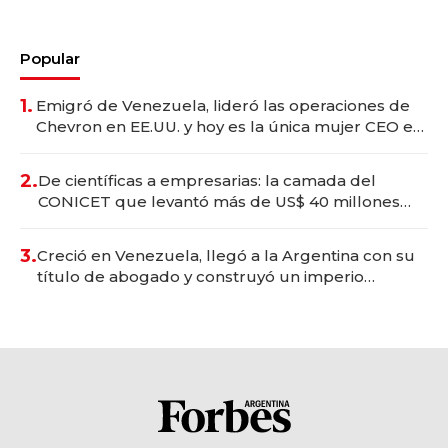
Popular
1.
Emigró de Venezuela, lideró las operaciones de
Chevron en EE.UU. y hoy es la única mujer CEO en
Vaca Muerta
2.
De científicas a empresarias: la camada del
CONICET que levantó más de US$ 40 millones
para fundar startups biotech
3.
Creció en Venezuela, llegó a la Argentina con su
título de abogado y construyó un imperio
gastronómico que revoluciona las marcas "fast
premium"