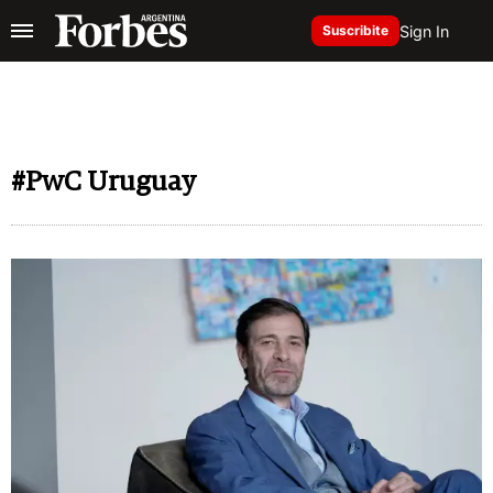
Sign In
Suscribite
#PwC Uruguay