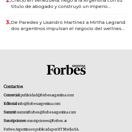
2.
Creció en Venezuela, llegó a la Argentina con su
título de abogado y construyó un imperio
gastronómico que revoluciona las marcas "fast
premium"
3.
De Paredes y Lisandro Martínez a Mirtha Legrand:
dos argentinos impulsan el negocio del wellness
deportivo y el cuidado corporal
Contactos
Comercial:
publicidad@forbesargentina.com
Editorial:
info@forbesargentina.com
Summit:
summitforbes@forbesargentina.com
Suscripciones:
suscripciones@forbes.ar
Forbes Argentina es publicada por HT Media SA.