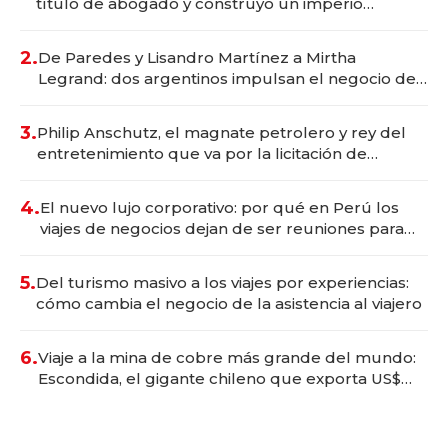
título de abogado y construyó un imperio
gastronómico que revoluciona las marcas "fast
premium"
2.
De Paredes y Lisandro Martínez a Mirtha
Legrand: dos argentinos impulsan el negocio del
wellness deportivo y el cuidado corporal
3.
Philip Anschutz, el magnate petrolero y rey del
entretenimiento que va por la licitación de
Tecnópolis junto a Fénix
4.
El nuevo lujo corporativo: por qué en Perú los
viajes de negocios dejan de ser reuniones para
convertirse en experiencias transformadoras
5.
Del turismo masivo a los viajes por experiencias:
cómo cambia el negocio de la asistencia al viajero
6.
Viaje a la mina de cobre más grande del mundo:
Escondida, el gigante chileno que exporta US$
14.000 millones anuales