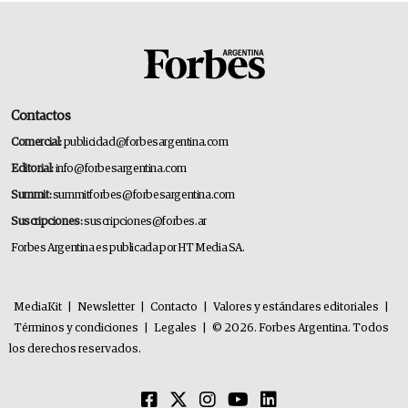
Contactos
Comercial:
publicidad@forbesargentina.com
Editorial:
info@forbesargentina.com
Summit:
summitforbes@forbesargentina.com
Suscripciones:
suscripciones@forbes.ar
Forbes Argentina es publicada por HT Media SA.
MediaKit
|
Newsletter
|
Contacto
|
Valores y estándares editoriales
|
Términos y condiciones
|
Legales
|
© 2026. Forbes Argentina. Todos
los derechos reservados.