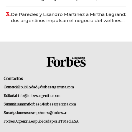
gastronómico que revoluciona las marcas "fast
premium"
3.
De Paredes y Lisandro Martínez a Mirtha Legrand:
dos argentinos impulsan el negocio del wellness
deportivo y el cuidado corporal
Contactos
Comercial:
publicidad@forbesargentina.com
Editorial:
info@forbesargentina.com
Summit:
summitforbes@forbesargentina.com
Suscripciones:
suscripciones@forbes.ar
Forbes Argentina es publicada por HT Media SA.