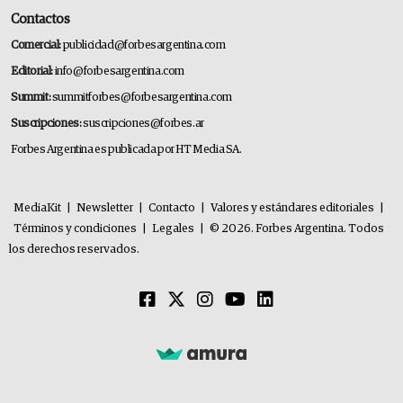
Contactos
Comercial:
publicidad@forbesargentina.com
Editorial:
info@forbesargentina.com
Summit:
summitforbes@forbesargentina.com
Suscripciones:
suscripciones@forbes.ar
Forbes Argentina es publicada por HT Media SA.
MediaKit
|
Newsletter
|
Contacto
|
Valores y estándares editoriales
|
Términos y condiciones
|
Legales
|
© 2026. Forbes Argentina. Todos
los derechos reservados.