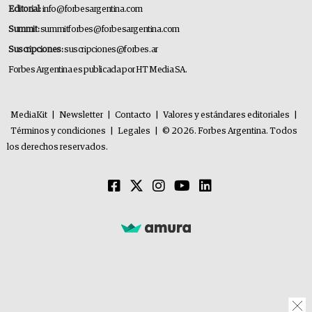
Editorial:
info@forbesargentina.com
Summit:
summitforbes@forbesargentina.com
Suscripciones:
suscripciones@forbes.ar
Forbes Argentina es publicada por HT Media SA.
MediaKit
|
Newsletter
|
Contacto
|
Valores y estándares editoriales
|
Términos y condiciones
|
Legales
|
© 2026. Forbes Argentina. Todos
los derechos reservados.