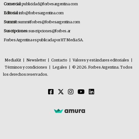
Comercial:
publicidad@forbesargentina.com
Editorial:
info@forbesargentina.com
Summit:
summitforbes@forbesargentina.com
Suscripciones:
suscripciones@forbes.ar
Forbes Argentina es publicada por HT Media SA.
MediaKit
|
Newsletter
|
Contacto
|
Valores y estándares editoriales
|
Términos y condiciones
|
Legales
|
© 2026. Forbes Argentina. Todos
los derechos reservados.