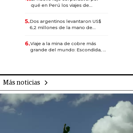
qué en Perú los viajes de
negocios dejan de ser reuniones
para convertirse en experiencias
5.
Dos argentinos levantaron US$
transformadoras
6,2 millones de la mano de
Rauch, Englebienne y Woloski
6.
Viaje a la mina de cobre más
grande del mundo: Escondida, el
gigante chileno que exporta US$
14.000 millones anuales
Más noticias