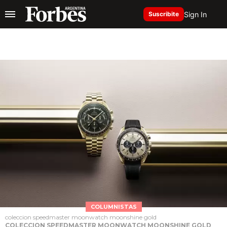
Sign In
Suscribite
COLUMNISTAS
coleccion speedmaster moonwatch moonshine gold
COLECCION SPEEDMASTER MOONWATCH MOONSHINE GOLD