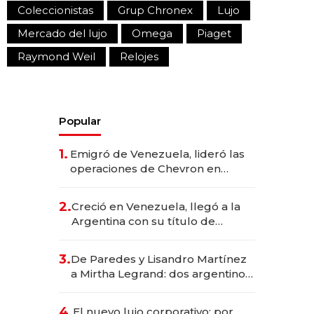
Coleccionistas
Grup Chronex
Lujo
Mercado del lujo
Omega
Piaget
Raymond Weil
Relojes
Popular
1.
Emigró de Venezuela, lideró las
operaciones de Chevron en
EE.UU. y hoy es la única mujer
CEO en Vaca Muerta
2.
Creció en Venezuela, llegó a la
Argentina con su título de
abogado y construyó un imperio
gastronómico que revoluciona
3.
De Paredes y Lisandro Martínez
las marcas "fast premium"
a Mirtha Legrand: dos argentinos
impulsan el negocio del wellness
deportivo y el cuidado corporal
4.
El nuevo lujo corporativo: por