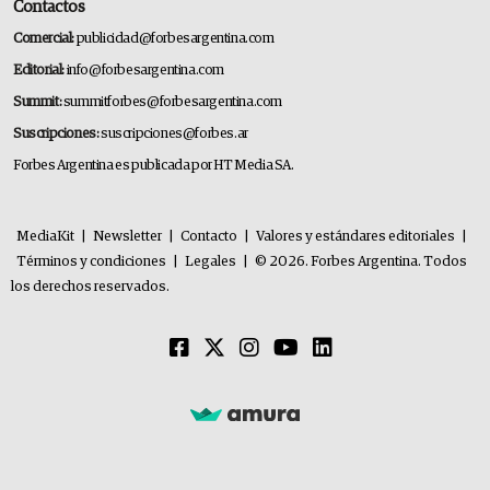
Contactos
Comercial:
publicidad@forbesargentina.com
Editorial:
info@forbesargentina.com
Summit:
summitforbes@forbesargentina.com
Suscripciones:
suscripciones@forbes.ar
Forbes Argentina es publicada por HT Media SA.
MediaKit
|
Newsletter
|
Contacto
|
Valores y estándares editoriales
|
Términos y condiciones
|
Legales
|
© 2026. Forbes Argentina. Todos
los derechos reservados.