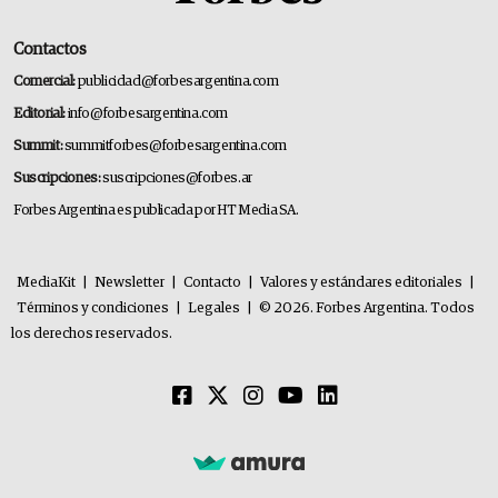
Contactos
Comercial:
publicidad@forbesargentina.com
Editorial:
info@forbesargentina.com
Summit:
summitforbes@forbesargentina.com
Suscripciones:
suscripciones@forbes.ar
Forbes Argentina es publicada por HT Media SA.
MediaKit
|
Newsletter
|
Contacto
|
Valores y estándares editoriales
|
Términos y condiciones
|
Legales
|
© 2026. Forbes Argentina. Todos
los derechos reservados.