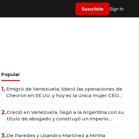
Suscribite
Sign In
Popular
1.
Emigró de Venezuela, lideró las operaciones de
Chevron en EE.UU. y hoy es la única mujer CEO
en Vaca Muerta
2.
Creció en Venezuela, llegó a la Argentina con su
título de abogado y construyó un imperio
gastronómico que revoluciona las marcas "fast
premium"
3.
De Paredes y Lisandro Martínez a Mirtha