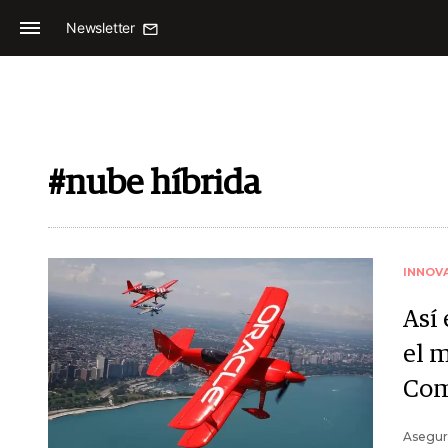
Newsletter
#nube híbrida
INNOV
Así
el 
Com
Asegur