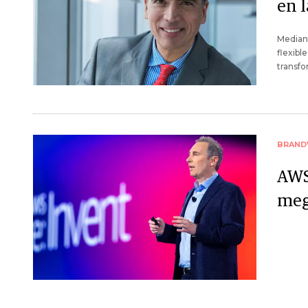
en 
Median
flexibl
transfo
BRAND
AWS
meg