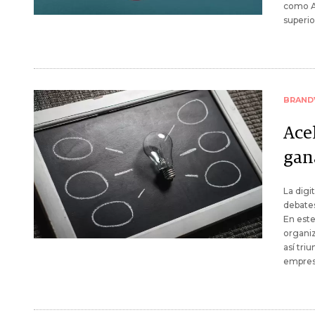
como A
superio
BRAND
Ace
gan
La digi
debates
En este
organiz
así tri
empresa