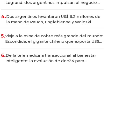
Legrand: dos argentinos impulsan el negocio
del wellness deportivo y el cuidado corporal
4.
Dos argentinos levantaron US$ 6,2 millones de
la mano de Rauch, Englebienne y Woloski
5.
Viaje a la mina de cobre más grande del mundo:
Escondida, el gigante chileno que exporta US$
14.000 millones anuales
6.
De la telemedicina transaccional al bienestar
inteligente: la evolución de doc24 para
transformar a las organizaciones