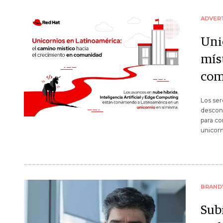
ADVER
Uni
mís
com
Los ser
descono
para c
unicorn
BRAND
Subi