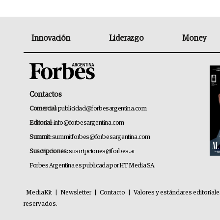
Innovación
Liderazgo
Money
Contactos
Comercial:
publicidad@forbesargentina.com
Editorial:
info@forbesargentina.com
Summit:
summitforbes@forbesargentina.com
Suscripciones:
suscripciones@forbes.ar
Forbes Argentina es publicada por HT Media SA.
MediaKit
|
Newsletter
|
Contacto
|
Valores y estándares editorial
reservados.