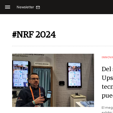
Newsletter
#NRF 2024
INNOV
Del 
Ups
tec
pue
El meg
exhibir