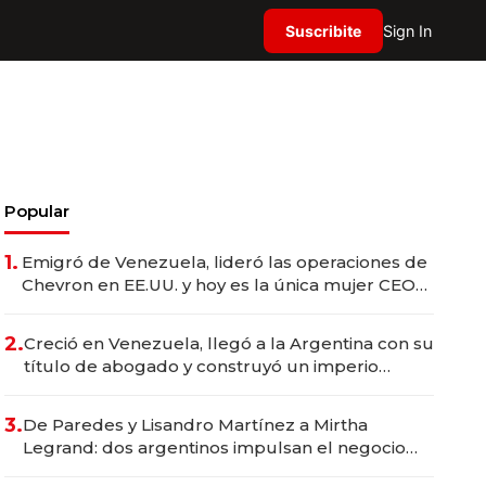
Suscribite
Sign In
Popular
1.
Emigró de Venezuela, lideró las operaciones de
Chevron en EE.UU. y hoy es la única mujer CEO
en Vaca Muerta
2.
Creció en Venezuela, llegó a la Argentina con su
título de abogado y construyó un imperio
gastronómico que revoluciona las marcas "fast
premium"
3.
De Paredes y Lisandro Martínez a Mirtha
Legrand: dos argentinos impulsan el negocio
del wellness deportivo y el cuidado corporal