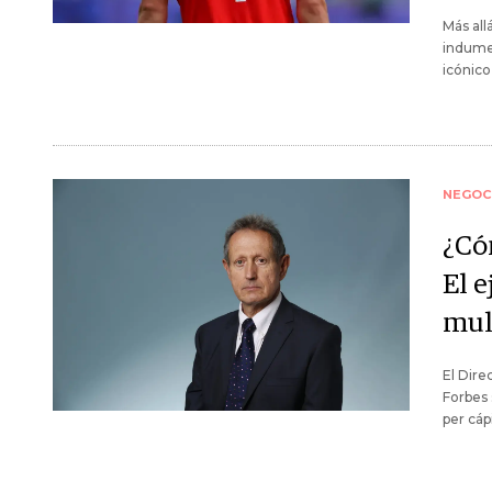
Más all
indumen
icónico
NEGOC
¿Có
El 
mul
El Dire
Forbes
per cáp