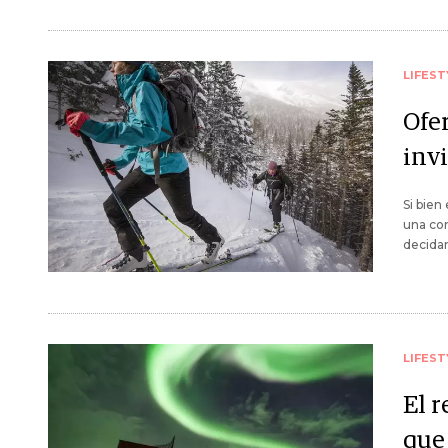
LIFEST
Ofe
inv
Si bien
una com
decida
LIFEST
El r
que