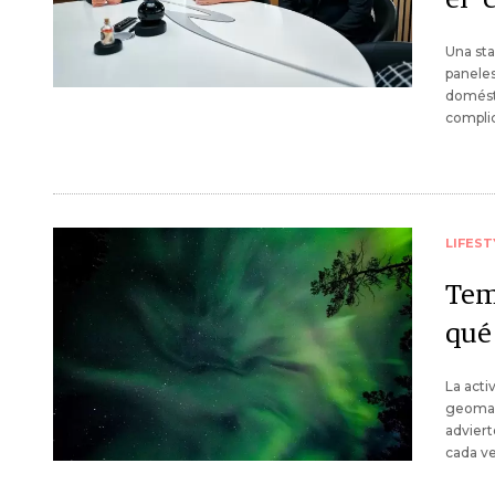
Una st
paneles
domésti
complic
LIFEST
Tem
qué
La acti
geomagn
adviert
cada ve