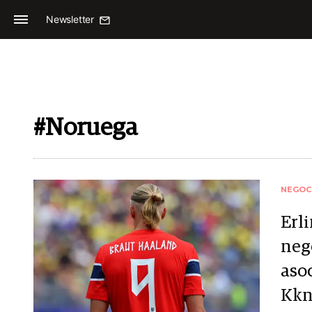
Newsletter
#Noruega
NEGOC
Erl
neg
aso
Kkn