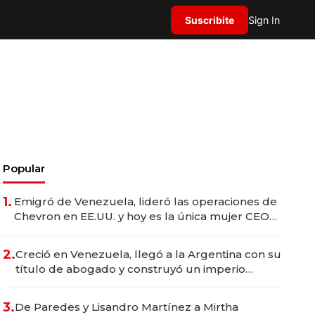
Suscribite
Sign In
Popular
1.
Emigró de Venezuela, lideró las operaciones de
Chevron en EE.UU. y hoy es la única mujer CEO
en Vaca Muerta
2.
Creció en Venezuela, llegó a la Argentina con su
título de abogado y construyó un imperio
gastronómico que revoluciona las marcas "fast
premium"
3.
De Paredes y Lisandro Martínez a Mirtha