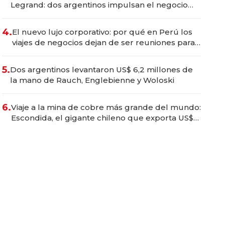
Legrand: dos argentinos impulsan el negocio
del wellness deportivo y el cuidado corporal
4.
El nuevo lujo corporativo: por qué en Perú los
viajes de negocios dejan de ser reuniones para
convertirse en experiencias transformadoras
5.
Dos argentinos levantaron US$ 6,2 millones de
la mano de Rauch, Englebienne y Woloski
6.
Viaje a la mina de cobre más grande del mundo:
Escondida, el gigante chileno que exporta US$
14.000 millones anuales