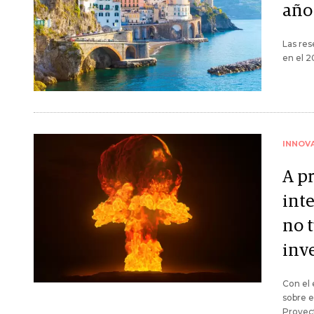
año
Las res
en el 2
INNOV
A p
inte
no 
inv
Con el 
sobre e
Proyect