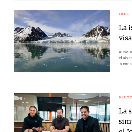
LIFEST
La i
visa
Aunque
el aisl
lo cons
NEGOC
La 
simp
el "