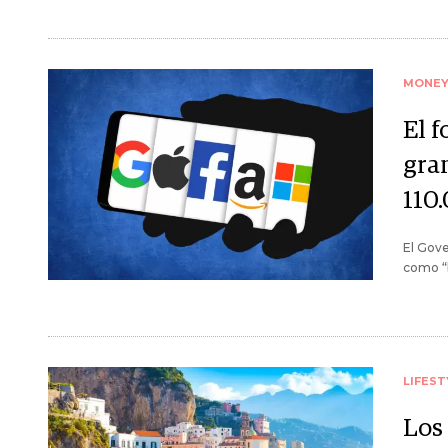
MONE
El 
gra
110
El Gove
como “b
LIFEST
Los