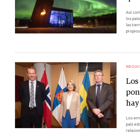
Así com
los paí
las tie
propios
NEGOC
Los
pon
hay
Los emb
país es
relacio