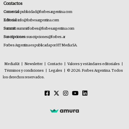
Contactos
Comercial:
publicidad@forbesargentina.com
Editorial:
info@forbesargentina.com
Summit:
summitforbes@forbesargentina.com
Suscripciones:
suscripciones@forbes.ar
Forbes Argentina es publicada por HT Media SA.
MediaKit
|
Newsletter
|
Contacto
|
Valores y estándares editoriales
|
Términos y condiciones
|
Legales
|
© 2026. Forbes Argentina. Todos
los derechos reservados.