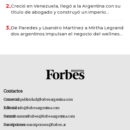
2.
Creció en Venezuela, llegó a la Argentina con su
título de abogado y construyó un imperio
gastronómico que revoluciona las marcas "fast
premium"
3.
De Paredes y Lisandro Martínez a Mirtha Legrand:
dos argentinos impulsan el negocio del wellness
deportivo y el cuidado corporal
Contactos
Comercial:
publicidad@forbesargentina.com
Editorial:
info@forbesargentina.com
Summit:
summitforbes@forbesargentina.com
Suscripciones:
suscripciones@forbes.ar