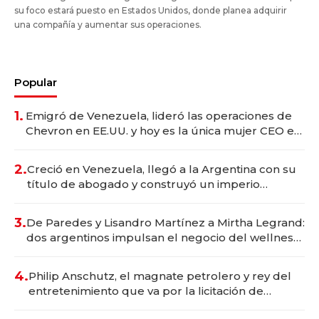
su foco estará puesto en Estados Unidos, donde planea adquirir
una compañía y aumentar sus operaciones.
Popular
1.
Emigró de Venezuela, lideró las operaciones de
Chevron en EE.UU. y hoy es la única mujer CEO en
Vaca Muerta
2.
Creció en Venezuela, llegó a la Argentina con su
título de abogado y construyó un imperio
gastronómico que revoluciona las marcas "fast
premium"
3.
De Paredes y Lisandro Martínez a Mirtha Legrand:
dos argentinos impulsan el negocio del wellness
deportivo y el cuidado corporal
4.
Philip Anschutz, el magnate petrolero y rey del
entretenimiento que va por la licitación de
Tecnópolis junto a Fénix