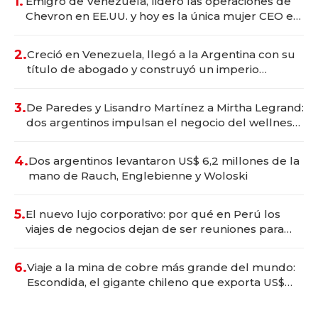
1.
Emigró de Venezuela, lideró las operaciones de
Chevron en EE.UU. y hoy es la única mujer CEO en
Vaca Muerta
2.
Creció en Venezuela, llegó a la Argentina con su
título de abogado y construyó un imperio
gastronómico que revoluciona las marcas "fast
premium"
3.
De Paredes y Lisandro Martínez a Mirtha Legrand:
dos argentinos impulsan el negocio del wellness
deportivo y el cuidado corporal
4.
Dos argentinos levantaron US$ 6,2 millones de la
mano de Rauch, Englebienne y Woloski
5.
El nuevo lujo corporativo: por qué en Perú los
viajes de negocios dejan de ser reuniones para
convertirse en experiencias transformadoras
6.
Viaje a la mina de cobre más grande del mundo:
Escondida, el gigante chileno que exporta US$
14.000 millones anuales