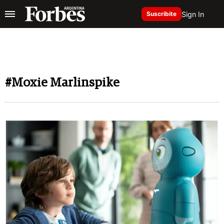
Sign In
Suscribite
#Moxie Marlinspike