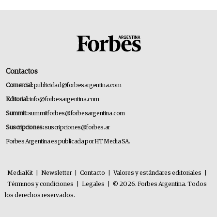
Contactos
Comercial:
publicidad@forbesargentina.com
Editorial:
info@forbesargentina.com
Summit:
summitforbes@forbesargentina.com
Suscripciones:
suscripciones@forbes.ar
Forbes Argentina es publicada por HT Media SA.
MediaKit
|
Newsletter
|
Contacto
|
Valores y estándares editoriales
|
Términos y condiciones
|
Legales
|
© 2026. Forbes Argentina. Todos
los derechos reservados.