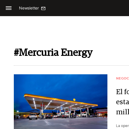
Newsletter
#Mercuria Energy
NEGOC
El 
est
mil
La oper