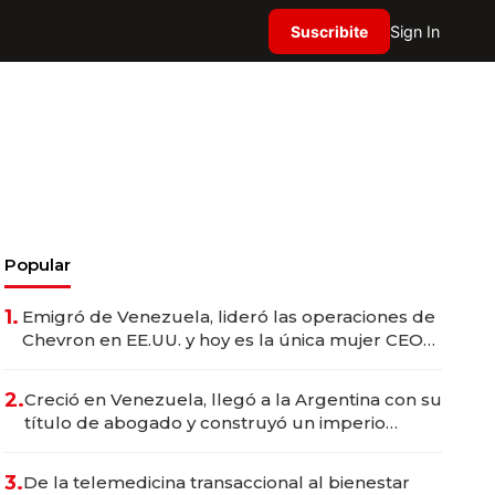
Suscribite
Sign In
Popular
1.
Emigró de Venezuela, lideró las operaciones de
Chevron en EE.UU. y hoy es la única mujer CEO
en Vaca Muerta
2.
Creció en Venezuela, llegó a la Argentina con su
título de abogado y construyó un imperio
gastronómico que revoluciona las marcas "fast
premium"
3.
De la telemedicina transaccional al bienestar