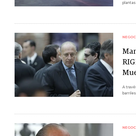
plantas
NEGOC
Man
RIG
Mue
A travé
barrile
NEGOC