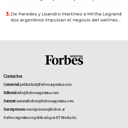
gastronómico que revoluciona las marcas "fast
premium"
3.
De Paredes y Lisandro Martínez a Mirtha Legrand:
dos argentinos impulsan el negocio del wellness
deportivo y el cuidado corporal
Contactos
Comercial:
publicidad@forbesargentina.com
Editorial:
info@forbesargentina.com
Summit:
summitforbes@forbesargentina.com
Suscripciones:
suscripciones@forbes.ar
Forbes Argentina es publicada por HT Media SA.