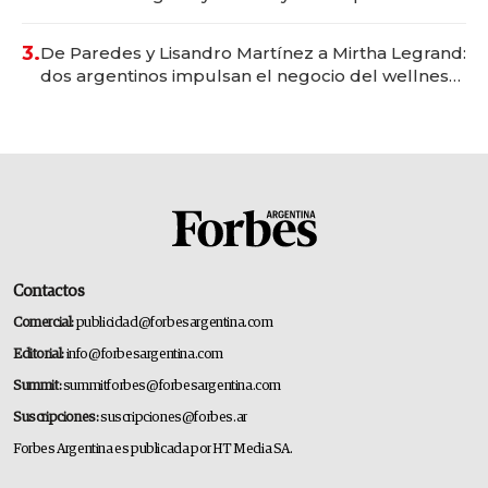
gastronómico que revoluciona las marcas "fast
premium"
3.
De Paredes y Lisandro Martínez a Mirtha Legrand:
dos argentinos impulsan el negocio del wellness
deportivo y el cuidado corporal
Contactos
Comercial:
publicidad@forbesargentina.com
Editorial:
info@forbesargentina.com
Summit:
summitforbes@forbesargentina.com
Suscripciones:
suscripciones@forbes.ar
Forbes Argentina es publicada por HT Media SA.