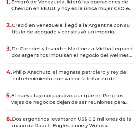
1.
Emigró de Venezuela, lideró las operaciones de
Chevron en EE.UU. y hoy es la única mujer CEO en
Vaca Muerta
2.
Creció en Venezuela, llegó a la Argentina con su
título de abogado y construyó un imperio
gastronómico que revoluciona las marcas "fast
premium"
3.
De Paredes y Lisandro Martínez a Mirtha Legrand:
dos argentinos impulsan el negocio del wellness
deportivo y el cuidado corporal
4.
Philip Anschutz, el magnate petrolero y rey del
entretenimiento que va por la licitación de
Tecnópolis junto a Fénix
5.
El nuevo lujo corporativo: por qué en Perú los
viajes de negocios dejan de ser reuniones para
convertirse en experiencias transformadoras
6.
Dos argentinos levantaron US$ 6,2 millones de la
mano de Rauch, Englebienne y Woloski