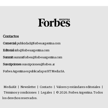
Contactos
Comercial:
publicidad@forbesargentina.com
Editorial:
info@forbesargentina.com
Summit:
summitforbes@forbesargentina.com
Suscripciones:
suscripciones@forbes.ar
Forbes Argentina es publicada por HT Media SA.
MediaKit
|
Newsletter
|
Contacto
|
Valores y estándares editoriales
|
Términos y condiciones
|
Legales
|
© 2026. Forbes Argentina. Todos
los derechos reservados.