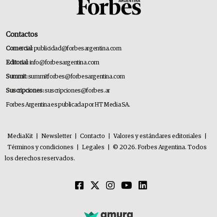
Contactos
Comercial:
publicidad@forbesargentina.com
Editorial:
info@forbesargentina.com
Summit:
summitforbes@forbesargentina.com
Suscripciones:
suscripciones@forbes.ar
Forbes Argentina es publicada por HT Media SA.
MediaKit
|
Newsletter
|
Contacto
|
Valores y estándares editoriales
|
Términos y condiciones
|
Legales
|
© 2026. Forbes Argentina. Todos
los derechos reservados.