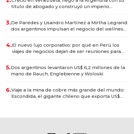
2.
Creció en Venezuela, llegó a la Argentina con su
título de abogado y construyó un imperio
gastronómico que revoluciona las marcas "fast
premium"
3.
De Paredes y Lisandro Martínez a Mirtha Legrand:
dos argentinos impulsan el negocio del wellness
deportivo y el cuidado corporal
4.
El nuevo lujo corporativo: por qué en Perú los
viajes de negocios dejan de ser reuniones para
convertirse en experiencias transformadoras
5.
Dos argentinos levantaron US$ 6,2 millones de la
mano de Rauch, Englebienne y Woloski
6.
Viaje a la mina de cobre más grande del mundo:
Escondida, el gigante chileno que exporta US$
14.000 millones anuales