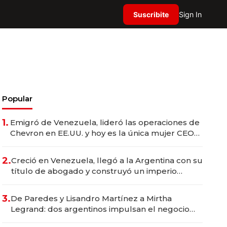
Suscribite
Sign In
Popular
1.
Emigró de Venezuela, lideró las operaciones de
Chevron en EE.UU. y hoy es la única mujer CEO
en Vaca Muerta
2.
Creció en Venezuela, llegó a la Argentina con su
título de abogado y construyó un imperio
gastronómico que revoluciona las marcas "fast
premium"
3.
De Paredes y Lisandro Martínez a Mirtha
Legrand: dos argentinos impulsan el negocio
del wellness deportivo y el cuidado corporal