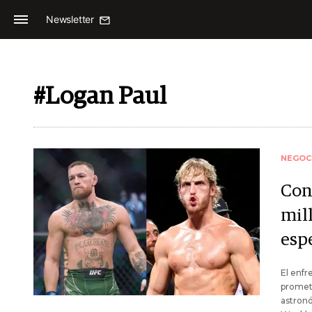
Newsletter
#Logan Paul
NEGOC
Con
mil
esp
El enfr
promete
astronó