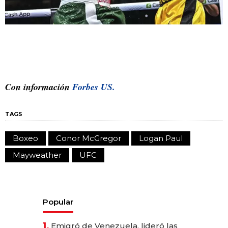
Con información
Forbes US.
TAGS
Boxeo
Conor McGregor
Logan Paul
Mayweather
UFC
Popular
1.
Emigró de Venezuela, lideró las