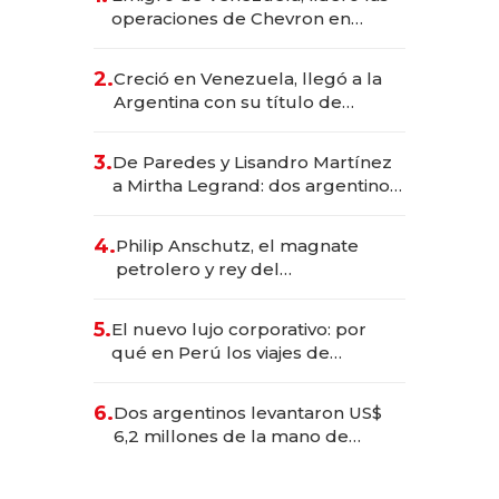
operaciones de Chevron en
EE.UU. y hoy es la única mujer
CEO en Vaca Muerta
2.
Creció en Venezuela, llegó a la
Argentina con su título de
abogado y construyó un imperio
gastronómico que revoluciona
3.
De Paredes y Lisandro Martínez
las marcas "fast premium"
a Mirtha Legrand: dos argentinos
impulsan el negocio del wellness
deportivo y el cuidado corporal
4.
Philip Anschutz, el magnate
petrolero y rey del
entretenimiento que va por la
licitación de Tecnópolis junto a
5.
El nuevo lujo corporativo: por
Fénix
qué en Perú los viajes de
negocios dejan de ser reuniones
para convertirse en experiencias
6.
Dos argentinos levantaron US$
transformadoras
6,2 millones de la mano de
Rauch, Englebienne y Woloski