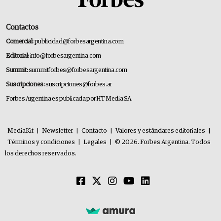
Contactos
Comercial:
publicidad@forbesargentina.com
Editorial:
info@forbesargentina.com
Summit:
summitforbes@forbesargentina.com
Suscripciones:
suscripciones@forbes.ar
Forbes Argentina es publicada por HT Media SA.
MediaKit
|
Newsletter
|
Contacto
|
Valores y estándares editoriales
|
Términos y condiciones
|
Legales
|
© 2026. Forbes Argentina. Todos
los derechos reservados.