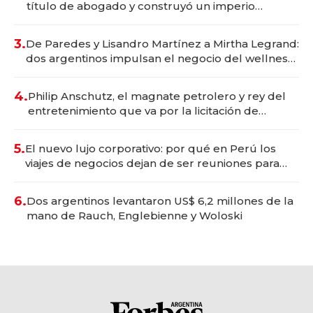
título de abogado y construyó un imperio
gastronómico que revoluciona las marcas "fast
premium"
3.
De Paredes y Lisandro Martínez a Mirtha Legrand:
dos argentinos impulsan el negocio del wellness
deportivo y el cuidado corporal
4.
Philip Anschutz, el magnate petrolero y rey del
entretenimiento que va por la licitación de
Tecnópolis junto a Fénix
5.
El nuevo lujo corporativo: por qué en Perú los
viajes de negocios dejan de ser reuniones para
convertirse en experiencias transformadoras
6.
Dos argentinos levantaron US$ 6,2 millones de la
mano de Rauch, Englebienne y Woloski