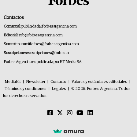
Contactos
Comercial:
publicidad@forbesargentina.com
Editorial:
info@forbesargentina.com
Summit:
summitforbes@forbesargentina.com
Suscripciones:
suscripciones@forbes.ar
Forbes Argentina es publicada por HT Media SA.
MediaKit
|
Newsletter
|
Contacto
|
Valores y estándares editoriales
|
Términos y condiciones
|
Legales
|
© 2026. Forbes Argentina. Todos
los derechos reservados.