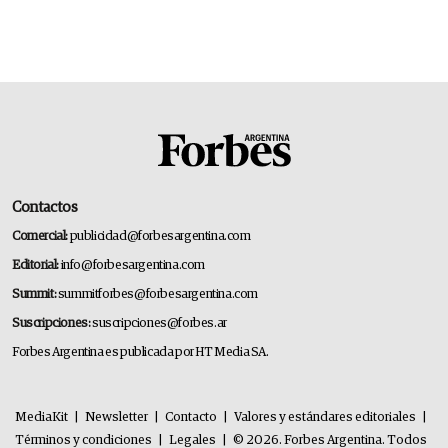
Contactos
Comercial:
publicidad@forbesargentina.com
Editorial:
info@forbesargentina.com
Summit:
summitforbes@forbesargentina.com
Suscripciones:
suscripciones@forbes.ar
Forbes Argentina es publicada por HT Media SA.
MediaKit
|
Newsletter
|
Contacto
|
Valores y estándares editoriales
|
Términos y condiciones
|
Legales
|
© 2026. Forbes Argentina. Todos