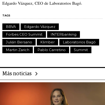
Edgardo Vázquez, CEO de Laboratorios Bagó.
TAGS
BBVA
Edgardo Vázquez
Forbes CEO Summit
INTERbanking
Julián Bersano
Klimber
Laboratorios Bagó
Martin Zarich
Pablo Carretino
Summit
Más noticias