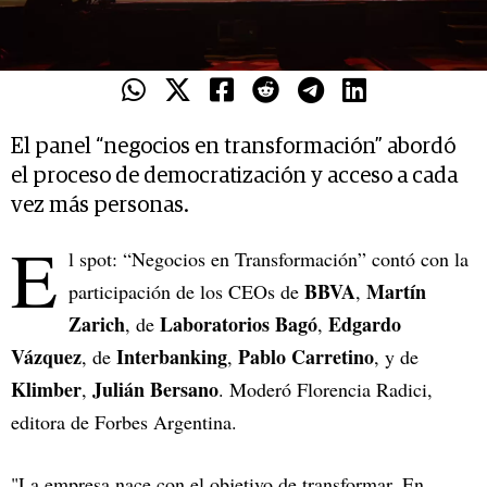
El panel “negocios en transformación” abordó
el proceso de democratización y acceso a cada
vez más personas.
E
l spot: “Negocios en Transformación” contó con la
BBVA
Martín
participación de los CEOs de
,
Zarich
Laboratorios Bagó
Edgardo
, de
,
Vázquez
Interbanking
Pablo Carretino
, de
,
, y de
Klimber
Julián Bersano
,
. Moderó Florencia Radici,
editora de Forbes Argentina.
"La empresa nace con el objetivo de transformar. En