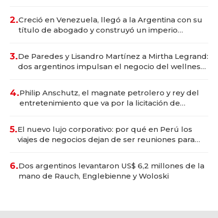
Vaca Muerta
2.
Creció en Venezuela, llegó a la Argentina con su
título de abogado y construyó un imperio
gastronómico que revoluciona las marcas "fast
premium"
3.
De Paredes y Lisandro Martínez a Mirtha Legrand:
dos argentinos impulsan el negocio del wellness
deportivo y el cuidado corporal
4.
Philip Anschutz, el magnate petrolero y rey del
entretenimiento que va por la licitación de
Tecnópolis junto a Fénix
5.
El nuevo lujo corporativo: por qué en Perú los
viajes de negocios dejan de ser reuniones para
convertirse en experiencias transformadoras
6.
Dos argentinos levantaron US$ 6,2 millones de la
mano de Rauch, Englebienne y Woloski