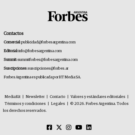
Contactos
Comercial:
publicidad@forbesargentina.com
Editorial:
info@forbesargentina.com
Summit:
summitforbes@forbesargentina.com
Suscripciones:
suscripciones@forbes.ar
Forbes Argentina es publicada por HT Media SA.
MediaKit
|
Newsletter
|
Contacto
|
Valores y estándares editoriales
|
Términos y condiciones
|
Legales
|
© 2026. Forbes Argentina. Todos
los derechos reservados.