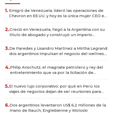
1.
Emigró de Venezuela, lideró las operaciones de
Chevron en EE.UU. y hoy es la única mujer CEO en
Vaca Muerta
2.
Creció en Venezuela, llegó a la Argentina con su
título de abogado y construyó un imperio
gastronómico que revoluciona las marcas "fast
premium"
3.
De Paredes y Lisandro Martínez a Mirtha Legrand:
dos argentinos impulsan el negocio del wellness
deportivo y el cuidado corporal
4.
Philip Anschutz, el magnate petrolero y rey del
entretenimiento que va por la licitación de
Tecnópolis junto a Fénix
5.
El nuevo lujo corporativo: por qué en Perú los
viajes de negocios dejan de ser reuniones para
convertirse en experiencias transformadoras
6.
Dos argentinos levantaron US$ 6,2 millones de la
mano de Rauch, Englebienne y Woloski