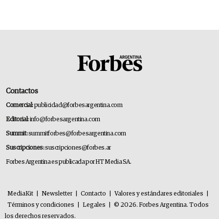
Contactos
Comercial:
publicidad@forbesargentina.com
Editorial:
info@forbesargentina.com
Summit:
summitforbes@forbesargentina.com
Suscripciones:
suscripciones@forbes.ar
Forbes Argentina es publicada por HT Media SA.
MediaKit
|
Newsletter
|
Contacto
|
Valores y estándares editoriales
|
Términos y condiciones
|
Legales
|
© 2026. Forbes Argentina. Todos
los derechos reservados.