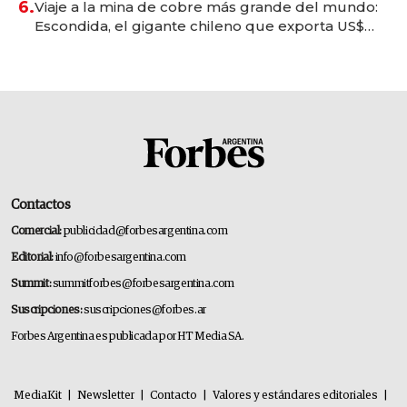
6.
Viaje a la mina de cobre más grande del mundo:
Escondida, el gigante chileno que exporta US$
14.000 millones anuales
Contactos
Comercial:
publicidad@forbesargentina.com
Editorial:
info@forbesargentina.com
Summit:
summitforbes@forbesargentina.com
Suscripciones:
suscripciones@forbes.ar
Forbes Argentina es publicada por HT Media SA.
MediaKit
|
Newsletter
|
Contacto
|
Valores y estándares editoriales
|