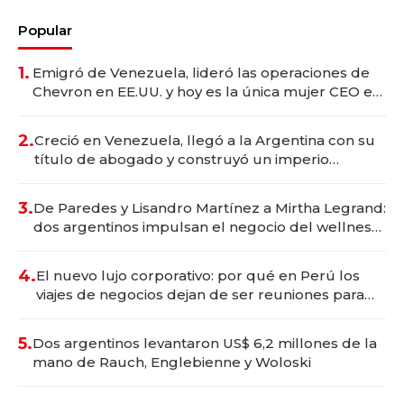
Popular
1.
Emigró de Venezuela, lideró las operaciones de
Chevron en EE.UU. y hoy es la única mujer CEO en
Vaca Muerta
2.
Creció en Venezuela, llegó a la Argentina con su
título de abogado y construyó un imperio
gastronómico que revoluciona las marcas "fast
premium"
3.
De Paredes y Lisandro Martínez a Mirtha Legrand:
dos argentinos impulsan el negocio del wellness
deportivo y el cuidado corporal
4.
El nuevo lujo corporativo: por qué en Perú los
viajes de negocios dejan de ser reuniones para
convertirse en experiencias transformadoras
5.
Dos argentinos levantaron US$ 6,2 millones de la
mano de Rauch, Englebienne y Woloski