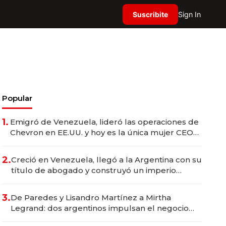
Suscribite
Sign In
Popular
1.
Emigró de Venezuela, lideró las operaciones de
Chevron en EE.UU. y hoy es la única mujer CEO
en Vaca Muerta
2.
Creció en Venezuela, llegó a la Argentina con su
título de abogado y construyó un imperio
gastronómico que revoluciona las marcas "fast
premium"
3.
De Paredes y Lisandro Martínez a Mirtha
Legrand: dos argentinos impulsan el negocio
del wellness deportivo y el cuidado corporal