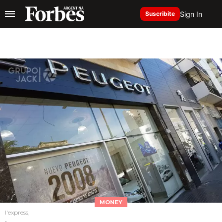
Sign In
Suscribite
MONEY
l'express,
.