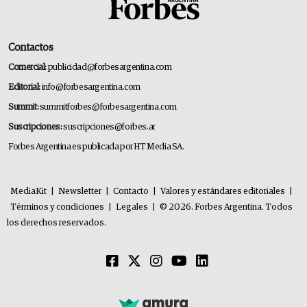
Contactos
Comercial:
publicidad@forbesargentina.com
Editorial:
info@forbesargentina.com
Summit:
summitforbes@forbesargentina.com
Suscripciones:
suscripciones@forbes.ar
Forbes Argentina es publicada por HT Media SA.
MediaKit
|
Newsletter
|
Contacto
|
Valores y estándares editoriales
|
Términos y condiciones
|
Legales
|
© 2026. Forbes Argentina. Todos
los derechos reservados.