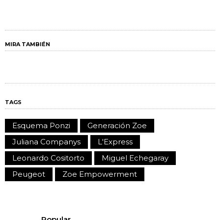
MIRA TAMBIÉN
TAGS
Esquema Ponzi
Generación Zoe
Juliana Companys
L'Express
Leonardo Cositorto
Miguel Echegaray
Peugeot
Zoe Empowerment
Popular