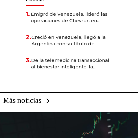
1.
Emigró de Venezuela, lideró las
operaciones de Chevron en
EE.UU. y hoy es la única mujer
CEO en Vaca Muerta
2.
Creció en Venezuela, llegó a la
Argentina con su título de
abogado y construyó un imperio
gastronómico que revoluciona
3.
De la telemedicina transaccional
las marcas "fast premium"
al bienestar inteligente: la
evolución de doc24 para
transformar a las organizaciones
Más noticias