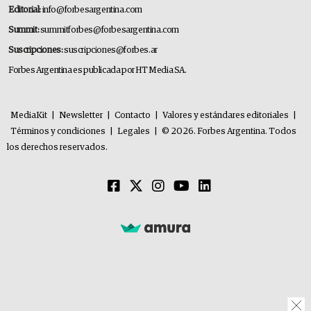
Editorial:
info@forbesargentina.com
Summit:
summitforbes@forbesargentina.com
Suscripciones:
suscripciones@forbes.ar
Forbes Argentina es publicada por HT Media SA.
MediaKit
|
Newsletter
|
Contacto
|
Valores y estándares editoriales
|
Términos y condiciones
|
Legales
|
© 2026. Forbes Argentina. Todos
los derechos reservados.