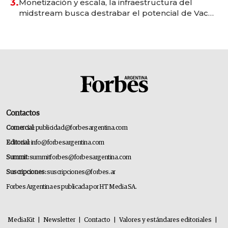
3.
Monetización y escala, la infraestructura del
midstream busca destrabar el potencial de Vaca
Muerta
Contactos
Comercial:
publicidad@forbesargentina.com
Editorial:
info@forbesargentina.com
Summit:
summitforbes@forbesargentina.com
Suscripciones:
suscripciones@forbes.ar
Forbes Argentina es publicada por HT Media SA.
MediaKit
|
Newsletter
|
Contacto
|
Valores y estándares editoriales
|