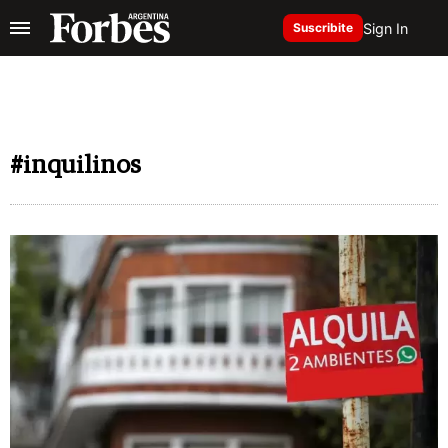
Sign In
Suscribite
#inquilinos