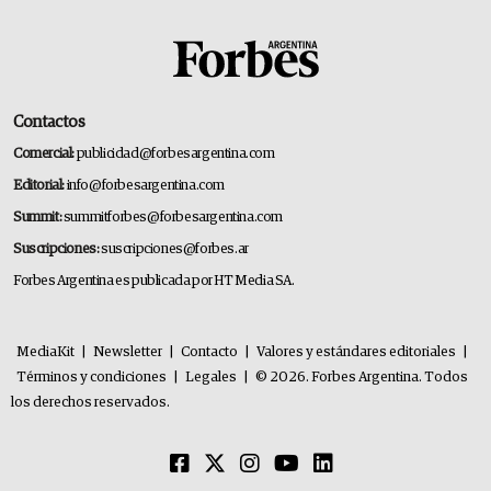
Contactos
Comercial:
publicidad@forbesargentina.com
Editorial:
info@forbesargentina.com
Summit:
summitforbes@forbesargentina.com
Suscripciones:
suscripciones@forbes.ar
Forbes Argentina es publicada por HT Media SA.
MediaKit
|
Newsletter
|
Contacto
|
Valores y estándares editoriales
|
Términos y condiciones
|
Legales
|
© 2026. Forbes Argentina. Todos
los derechos reservados.