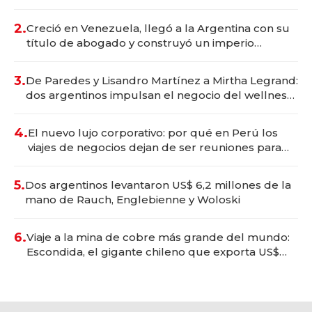
Vaca Muerta
2.
Creció en Venezuela, llegó a la Argentina con su
título de abogado y construyó un imperio
gastronómico que revoluciona las marcas "fast
premium"
3.
De Paredes y Lisandro Martínez a Mirtha Legrand:
dos argentinos impulsan el negocio del wellness
deportivo y el cuidado corporal
4.
El nuevo lujo corporativo: por qué en Perú los
viajes de negocios dejan de ser reuniones para
convertirse en experiencias transformadoras
5.
Dos argentinos levantaron US$ 6,2 millones de la
mano de Rauch, Englebienne y Woloski
6.
Viaje a la mina de cobre más grande del mundo:
Escondida, el gigante chileno que exporta US$
14.000 millones anuales