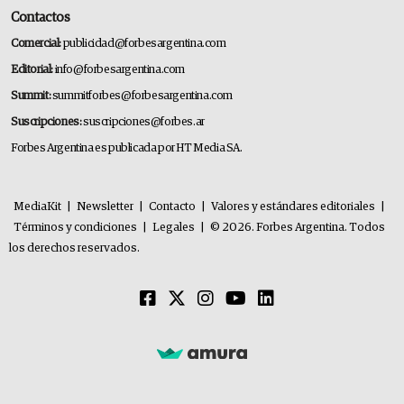
Contactos
Comercial:
publicidad@forbesargentina.com
Editorial:
info@forbesargentina.com
Summit:
summitforbes@forbesargentina.com
Suscripciones:
suscripciones@forbes.ar
Forbes Argentina es publicada por HT Media SA.
MediaKit
|
Newsletter
|
Contacto
|
Valores y estándares editoriales
|
Términos y condiciones
|
Legales
|
© 2026. Forbes Argentina. Todos
los derechos reservados.