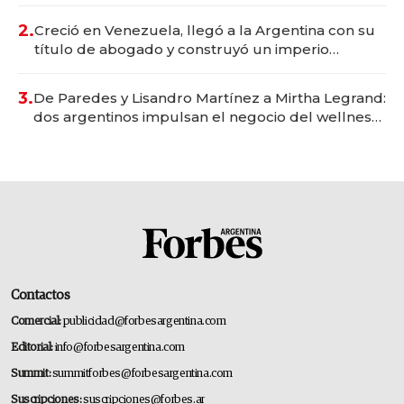
Vaca Muerta
2.
Creció en Venezuela, llegó a la Argentina con su
título de abogado y construyó un imperio
gastronómico que revoluciona las marcas "fast
premium"
3.
De Paredes y Lisandro Martínez a Mirtha Legrand:
dos argentinos impulsan el negocio del wellness
deportivo y el cuidado corporal
Contactos
Comercial:
publicidad@forbesargentina.com
Editorial:
info@forbesargentina.com
Summit:
summitforbes@forbesargentina.com
Suscripciones:
suscripciones@forbes.ar