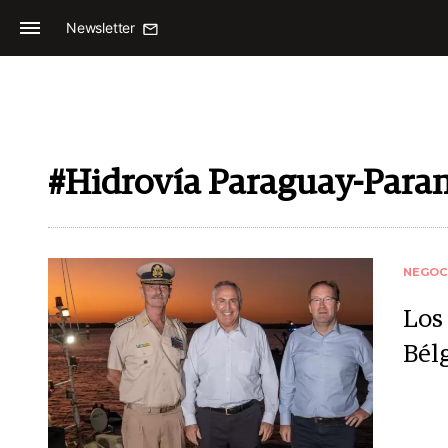
Newsletter
#Hidrovía Paraguay-Para
NEGOC
Los
Bélg