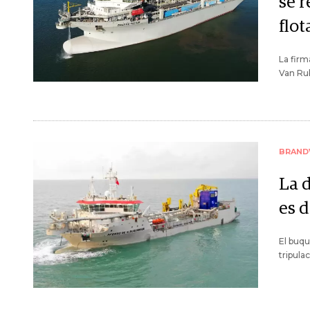
se 
flot
La firm
Van Rub
BRAND
La 
es 
El buqu
tripula