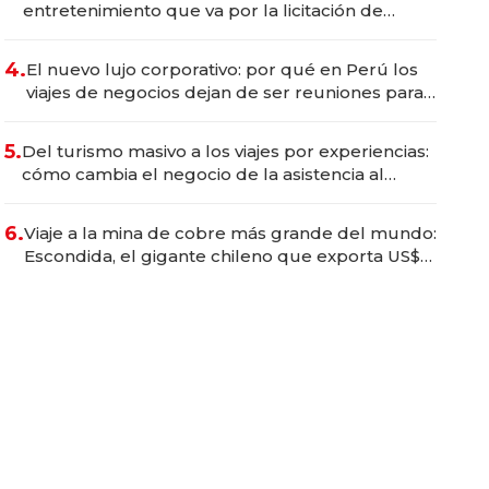
entretenimiento que va por la licitación de
Tecnópolis junto a Fénix
4.
El nuevo lujo corporativo: por qué en Perú los
viajes de negocios dejan de ser reuniones para
convertirse en experiencias transformadoras
5.
Del turismo masivo a los viajes por experiencias:
cómo cambia el negocio de la asistencia al
viajero
6.
Viaje a la mina de cobre más grande del mundo:
Escondida, el gigante chileno que exporta US$
14.000 millones anuales