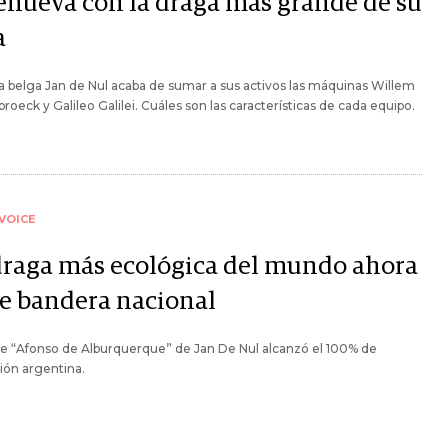
renueva con la draga más grande de su
a
a belga Jan de Nul acaba de sumar a sus activos las máquinas Willem
roeck y Galileo Galilei. Cuáles son las características de cada equipo.
VOICE
draga más ecológica del mundo ahora
de bandera nacional
e “Afonso de Alburquerque” de Jan De Nul alcanzó el 100% de
ción argentina.