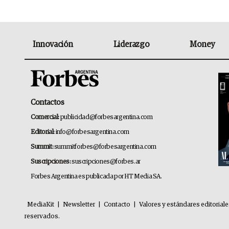
Innovación
Liderazgo
Money
Contactos
Comercial:
publicidad@forbesargentina.com
Editorial:
info@forbesargentina.com
Summit:
summitforbes@forbesargentina.com
Suscripciones:
suscripciones@forbes.ar
Forbes Argentina es publicada por HT Media SA.
MediaKit
|
Newsletter
|
Contacto
|
Valores y estándares editorial
reservados.