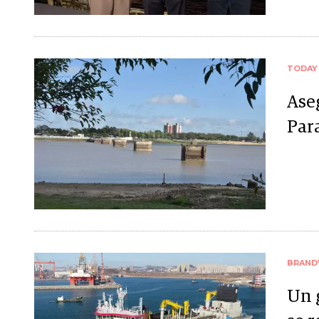
TODAY
Ase
Par
BRAND
Un 