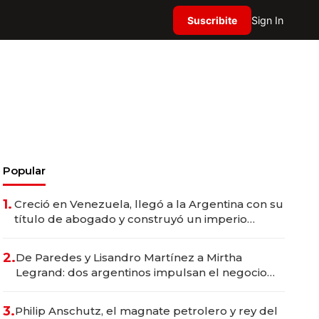
Suscribite
Sign In
Popular
1.
Creció en Venezuela, llegó a la Argentina con su
título de abogado y construyó un imperio
gastronómico que revoluciona las marcas "fast
premium"
2.
De Paredes y Lisandro Martínez a Mirtha
Legrand: dos argentinos impulsan el negocio
del wellness deportivo y el cuidado corporal
3.
Philip Anschutz, el magnate petrolero y rey del