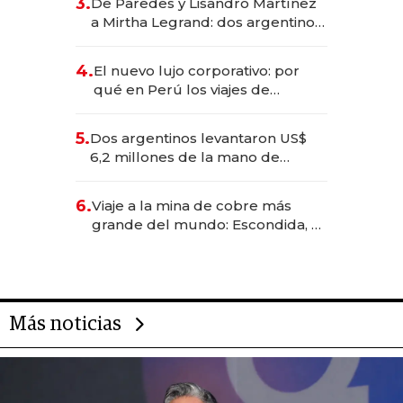
3.
De Paredes y Lisandro Martínez
las marcas "fast premium"
a Mirtha Legrand: dos argentinos
impulsan el negocio del wellness
deportivo y el cuidado corporal
4.
El nuevo lujo corporativo: por
qué en Perú los viajes de
negocios dejan de ser reuniones
para convertirse en experiencias
5.
Dos argentinos levantaron US$
transformadoras
6,2 millones de la mano de
Rauch, Englebienne y Woloski
6.
Viaje a la mina de cobre más
grande del mundo: Escondida, el
gigante chileno que exporta US$
14.000 millones anuales
Más noticias