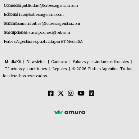
Comercial:
publicidad@forbesargentina.com
Editorial:
info@forbesargentina.com
Summit:
summitforbes@forbesargentina.com
Suscripciones:
suscripciones@forbes.ar
Forbes Argentina es publicada por HT Media SA.
MediaKit
|
Newsletter
|
Contacto
|
Valores y estándares editoriales
|
Términos y condiciones
|
Legales
|
© 2026. Forbes Argentina. Todos
los derechos reservados.