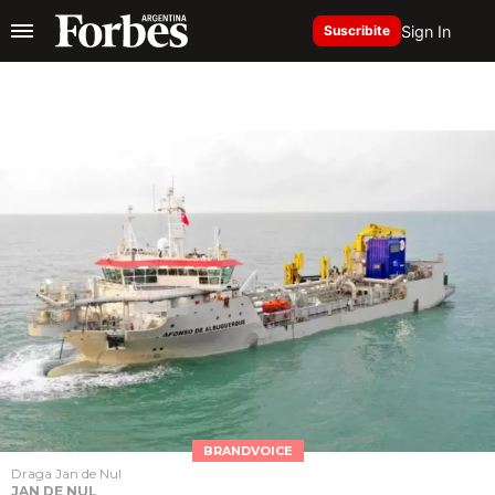
Sign In
Suscribite
BRANDVOICE
Draga Jan de Nul
JAN DE NUL