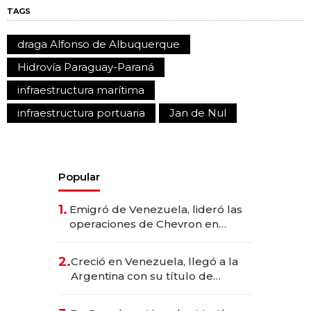
TAGS
draga Alfonso de Albuquerque
Hidrovía Paraguay-Paraná
infraestructura marítima
infraestructura portuaria
Jan de Nul
Popular
1.
Emigró de Venezuela, lideró las
operaciones de Chevron en
EE.UU. y hoy es la única mujer
CEO en Vaca Muerta
2.
Creció en Venezuela, llegó a la
Argentina con su título de
abogado y construyó un imperio
gastronómico que revoluciona