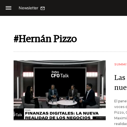
Newsletter
#Hernán Pizzo
SUMMI
Las 
nue
El pane
voces d
Pizzo, 
Maximi
realida