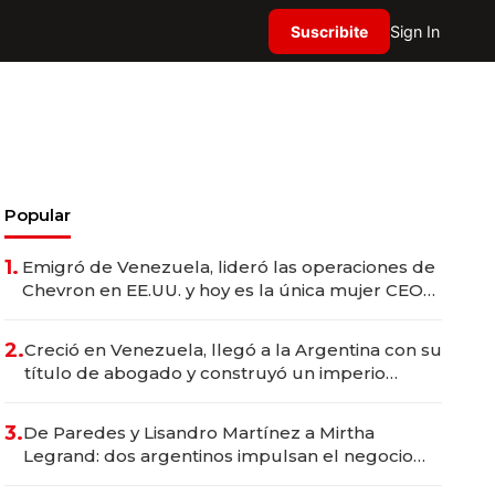
Suscribite
Sign In
Popular
1.
Emigró de Venezuela, lideró las operaciones de
Chevron en EE.UU. y hoy es la única mujer CEO
en Vaca Muerta
2.
Creció en Venezuela, llegó a la Argentina con su
título de abogado y construyó un imperio
gastronómico que revoluciona las marcas "fast
premium"
3.
De Paredes y Lisandro Martínez a Mirtha
Legrand: dos argentinos impulsan el negocio
del wellness deportivo y el cuidado corporal