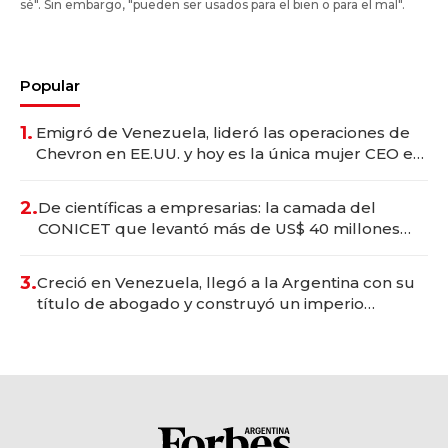
sé". Sin embargo, "pueden ser usados para el bien o para el mal".
Popular
1.
Emigró de Venezuela, lideró las operaciones de
Chevron en EE.UU. y hoy es la única mujer CEO en
Vaca Muerta
2.
De científicas a empresarias: la camada del
CONICET que levantó más de US$ 40 millones
para fundar startups biotech
3.
Creció en Venezuela, llegó a la Argentina con su
título de abogado y construyó un imperio
gastronómico que revoluciona las marcas "fast
premium"