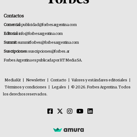
Contactos
Comercial:
publicidad@forbesargentina.com
Editorial:
info@forbesargentina.com
Summit:
summitforbes@forbesargentina.com
Suscripciones:
suscripciones@forbes.ar
Forbes Argentina es publicada por HT Media SA.
MediaKit
|
Newsletter
|
Contacto
|
Valores y estándares editoriales
|
Términos y condiciones
|
Legales
|
© 2026. Forbes Argentina. Todos
los derechos reservados.