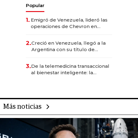
Popular
1.
Emigró de Venezuela, lideró las
operaciones de Chevron en
EE.UU. y hoy es la única mujer
CEO en Vaca Muerta
2.
Creció en Venezuela, llegó a la
Argentina con su título de
abogado y construyó un imperio
gastronómico que revoluciona
3.
De la telemedicina transaccional
las marcas "fast premium"
al bienestar inteligente: la
evolución de doc24 para
transformar a las organizaciones
Más noticias