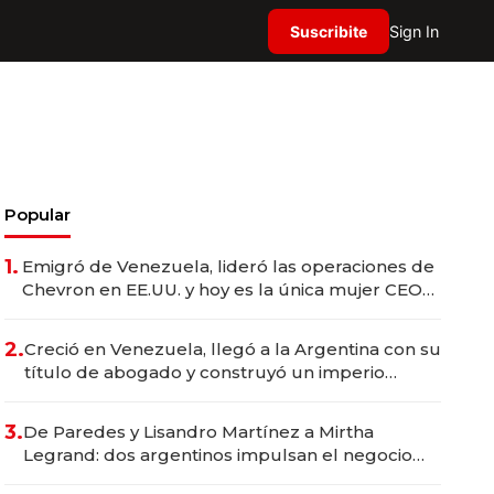
Suscribite
Sign In
Popular
1.
Emigró de Venezuela, lideró las operaciones de
Chevron en EE.UU. y hoy es la única mujer CEO
en Vaca Muerta
2.
Creció en Venezuela, llegó a la Argentina con su
título de abogado y construyó un imperio
gastronómico que revoluciona las marcas "fast
premium"
3.
De Paredes y Lisandro Martínez a Mirtha
Legrand: dos argentinos impulsan el negocio
del wellness deportivo y el cuidado corporal