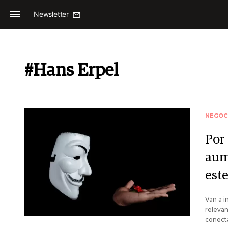
Newsletter
#Hans Erpel
NEGOC
Por
aum
est
Van a i
relevan
conecta